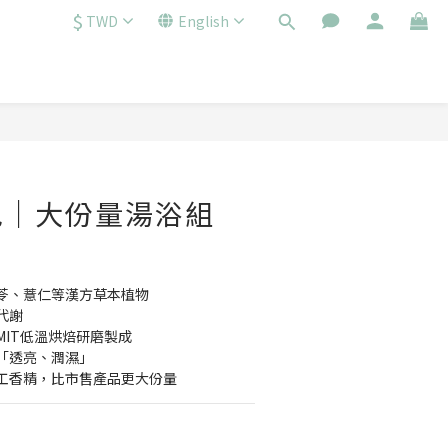
$
TWD
English
包｜大份量湯浴組
苓、薏仁等漢方草本植物
代謝
MIT低溫烘焙研磨製成
「透亮、潤濕」
工香精，比市售產品更大份量