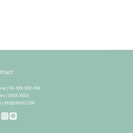
ntact
ne / XX-XXX-XXX-XXX
rs / XXXX-XXXX
l / XXX@XXXX.COM