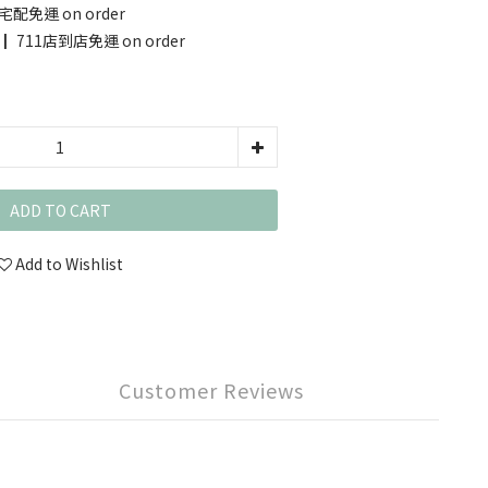
宅配免運 on order
 711店到店免運 on order
ADD TO CART
Add to Wishlist
Customer Reviews