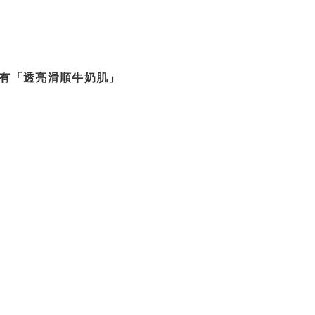
有「透亮滑順牛奶肌」