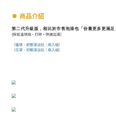
⏹︎
商品介紹
第二代升級版，相比於市售泡澡包「份量更多更滿足
(採低溫烘焙、打碎，快速出湯)
（循環、舒壓湯浴包｜兩入組）
（花草、好眠湯浴包｜兩入組）