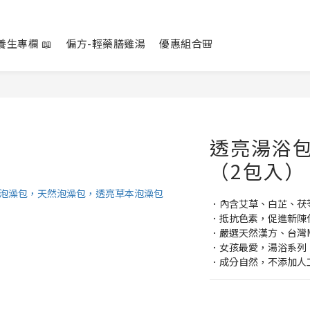
養生專欄 📖
偏方-輕藥膳雞湯
優惠組合🎒
透亮湯浴
（2包入）
．內含艾草、白芷、茯
．抵抗色素，促進新陳
．嚴選天然漢方、台灣
．女孩最愛，湯浴系列
．成分自然，不添加人