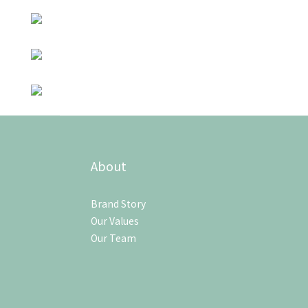
About
Brand Story
Our Values
Our Team