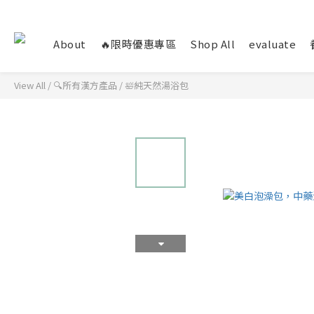
About
🔥限時優惠專區
Shop All
evaluate
View All
/
🔍所有漢方產品
/
🛀純天然湯浴包