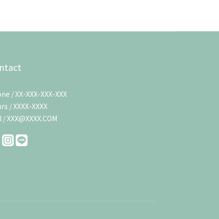
ntact
ne / XX-XXX-XXX-XXX
rs / XXXX-XXXX
l / XXX@XXXX.COM