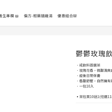
養生專欄 📖
偏方-輕藥膳雞湯
優惠組合🎒
鬱鬱玫瑰
．戒飲料首選茶
．玫瑰花香，微甜清爽
．疫後日常保養
．香甜舒壓，自然擁有
．一包10入
▪️茶包買10送1(任選