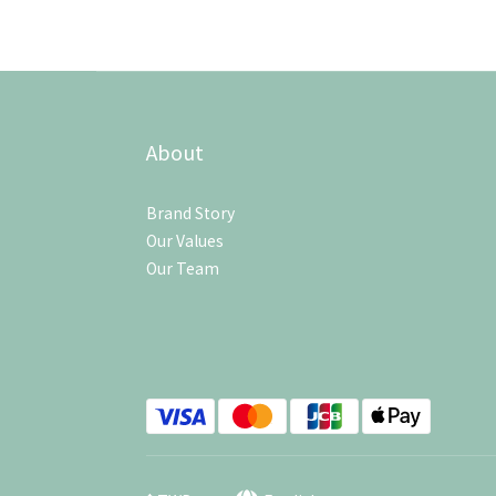
About
Brand Story
Our Values
Our Team