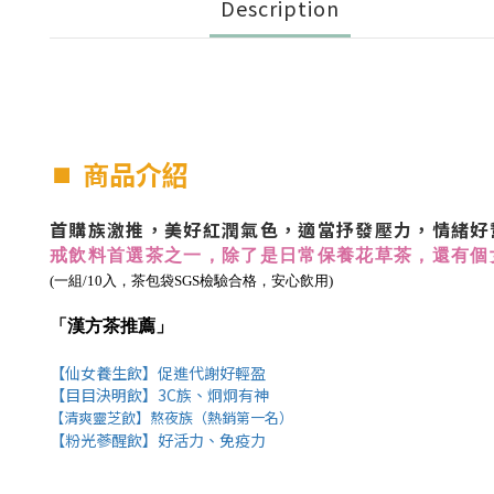
Description
⏹︎
商品介紹
首購族激推，美好紅潤氣色，適當抒發壓力，情緒好
戒飲料首選茶之一，除了是日常保養花草茶，還有個
(一組/10入，茶包袋SGS檢驗合格，安心飲用)
「漢方茶推薦」
【仙女養生飲】促進代謝好輕盈
【目目決明飲】3C族、炯炯有神
【清爽靈芝飲】熬夜族（熱銷第一名）
【粉光蔘醒飲】好活力、免疫力