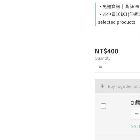
▪️免運資訊┃滿 $699
▪️茶包買10送1(任
selected products
NT$400
Quantity
Buy Together an
加購
SAL