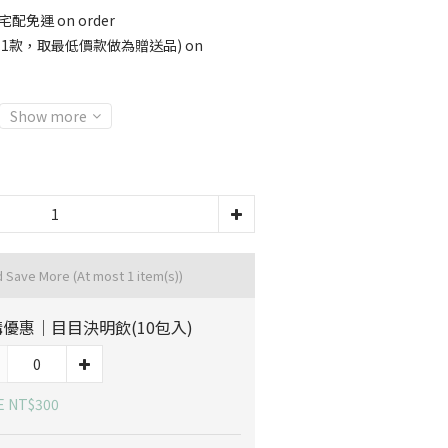
宅配免運 on order
選11款，取最低價款做為贈送品) on
Show more
d Save More
(At most 1 item(s))
優惠｜目目決明飲(10包入)
E NT$300