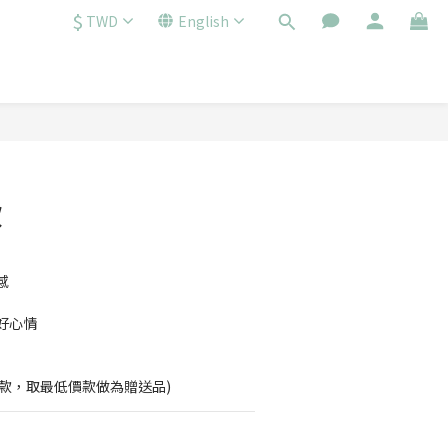
$
TWD
English
飲
感
好心情
11款，取最低價款做為贈送品)