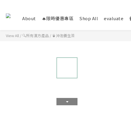
About
🔥限時優惠專區
Shop All
evaluate
View All
/
🔍所有漢方產品
/
🍵沖泡養生茶