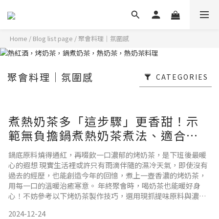
Home
/
Blog list page
/
聚會料理｜氛圍感
聚會料理｜氛圍感
CATEGORIES
煮熱奶茶多「這步驟」更香甜！示
範無負擔鍋煮熱奶茶煮法、適合熱
煮的奶茶+超方便香料熱奶茶組推薦
鍋底原料燒得通紅，再啜飲一口濃郁的烤奶茶，是下班後最暖
心的遐想 現實生活裡或許只有雨滴伴隨的濕冷天氣，即使沒有
過去的經歷，也能創造今年的回憶，煮上一壺香濃的烤奶茶，
用每一口的溫暖治癒寒意。 年終聚會時，喝奶茶也能暖好身
心！不妨參考以下烤奶茶製作技巧，選用現抓提味原料與濃郁
花香基底，煮一壺熱騰騰的烤奶茶，讓濃郁奶香與茶香交織，
2024-12-24
融化冬日的寒冷，與親朋好友共享一段溫馨的聖誕與新年時