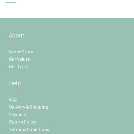
光。 鍋煮奶茶食譜、製作技巧：先炒香 傳統家常菜總少不了透
過蔥薑蒜的爆香，引領出食材的鹹香氣味，而煮製罐罐烤奶茶
之前，也
About
Brand Story
Our Values
Our Team
Help
FAQ
Delivery & Shipping
Payment
Return Policy
Terms & Conditions