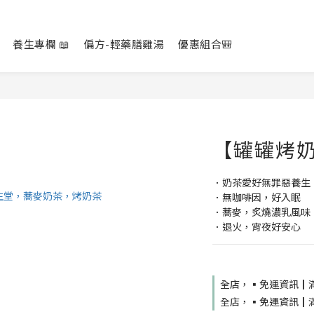
養生專欄 📖
偏方-輕藥膳雞湯
優惠組合🎒
【罐罐烤
．奶茶愛好無罪惡養生
．無咖啡因，好入眠
．蕎麥，炙燒濃乳風味
．退火，宵夜好安心
全店，▪️免運資訊┃滿
全店，▪️免運資訊┃滿 