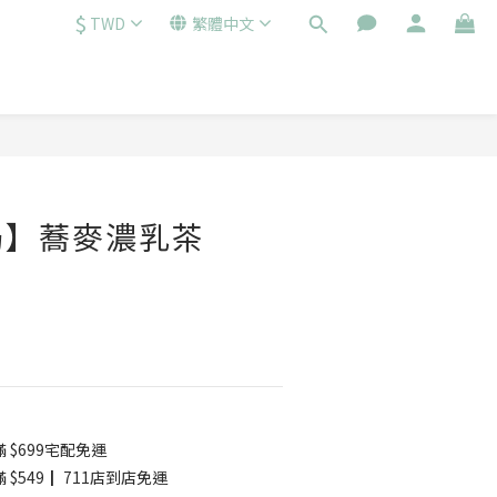
$
TWD
繁體中文
奶】蕎麥濃乳茶
 $699宅配免運
$549┃ 711店到店免運