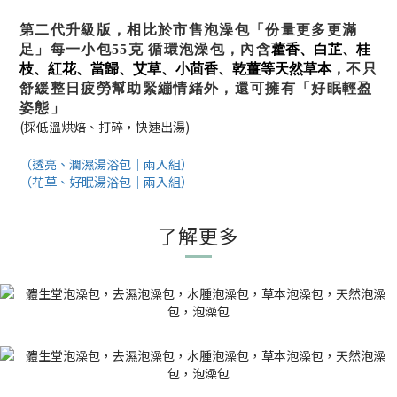
第二代升級版，相比於市售泡澡包「份量更多更滿
足」每一小包55克 循環泡澡包，內含
藿
香、白芷、桂
枝、紅花、當歸、艾草、小茴香、乾薑等天然草本
，不只
舒緩整日疲勞幫助緊繃情緒外，還可擁有「好眠輕盈
姿態」
(採低溫烘焙、打碎，快速出湯)
（透亮、潤濕湯浴包｜兩入組）
（花草、好眠湯浴包｜兩入組）
了解更多