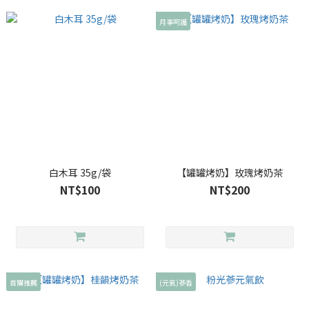
月事呵護
白木耳 35g/袋
【罐罐烤奶】玫瑰烤奶茶
NT$100
NT$200
首購推薦
(元氣)蔘香