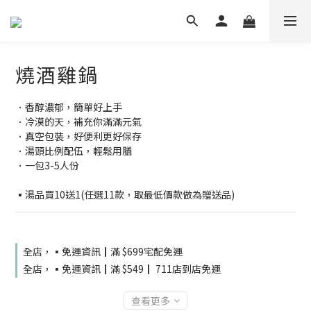
燒酒雞鍋
．香醇濃郁，簡單好上手
．冷漠的天，補充你滿滿元氣
．真空包裝，好便利更好保存
．湯頭比例配伍，輕鬆用膳
．一包3-5人份
▪️湯品買10送1(任選11款，取最低價款做為贈送品)
全店，▪️免運資訊┃滿 $699宅配免運
全店，▪️免運資訊┃滿 $549┃ 711店到店免運
查看更多