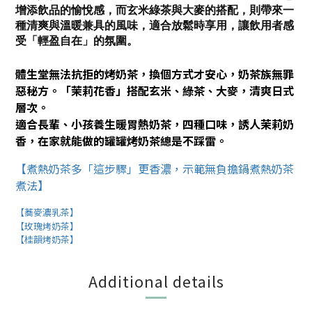
增添飲品的愉悅感，而玄米綠茶與大麥的搭配，則帶來一
種清爽與溫暖兼具的風味，適合放鬆時享用，讓飲用者感
受「輕盈自在」的氛圍。
體生堂無法抗拒的烤奶茶，換個方式才安心，奶茶族無罪
惡秘方。「茉莉花香」搭配玄米、綠茶、大麥，清爽日式
層次。
適合長輩、小孩養生暖胃熱奶茶，四種口味，誘人茉莉奶
香，在家就能做的罐罐烤奶茶總是不踩雷。
【煮熱奶茶多「這步驟」更香濃，示範無負擔鍋煮熱奶茶
煮法】
【蕎麥濃乳茶】
【玫瑰烤奶茶】
【桂韻烤奶茶】
Additional details