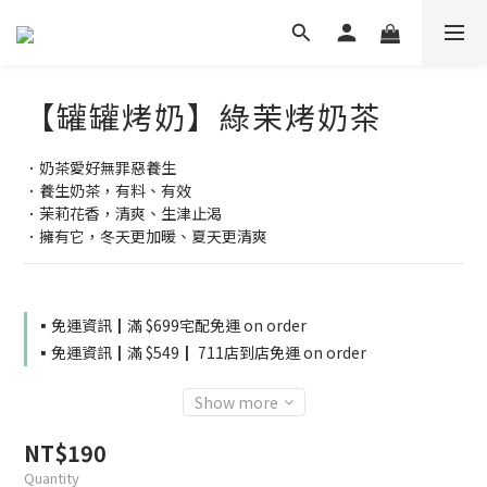
【罐罐烤奶】綠茉烤奶茶
．奶茶愛好無罪惡養生
．養生奶茶，有料、有效
．茉莉花香，清爽、生津止渴
．擁有它，冬天更加暖、夏天更清爽
▪️免運資訊┃滿 $699宅配免運 on order
▪️免運資訊┃滿 $549┃ 711店到店免運 on order
Show more
NT$190
Quantity