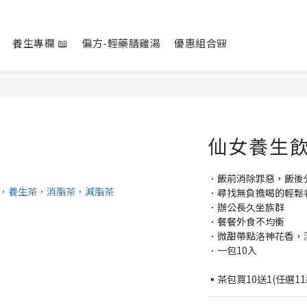
養生專欄 📖
偏方-輕藥膳雞湯
優惠組合🎒
仙女養生
．飯前消除罪惡，飯後
．尋找無負擔喝的輕鬆
．辦公長久坐族群
．餐餐外食不均衡
．微甜帶點洛神花香，
．一包10入
▪️茶包買10送1(任選