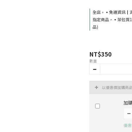
全店，▪️免運資訊┃滿
指定商品，▪️茶包買
品)
NT$350
數量
以優惠價加購商
加購
優惠價