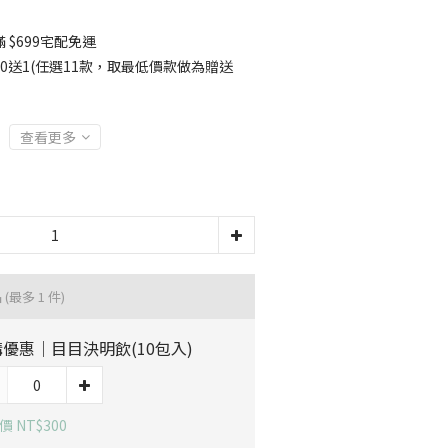
 $699宅配免運
10送1(任選11款，取最低價款做為贈送
查看更多
品
(最多 1 件)
優惠｜目目決明飲(10包入)
 NT$300