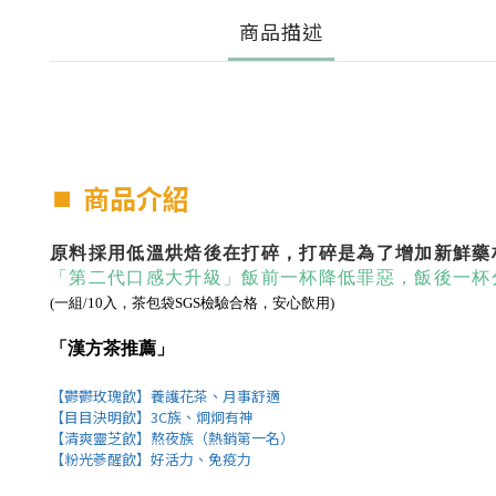
商品描述
⏹︎
商品介紹
原料採用低溫烘焙後在打碎，打碎是為了增加新鮮藥
「第二代口感大升級」飯前一杯降低罪惡，飯後一杯
(一組/10入，茶包袋SGS檢驗合格，安心飲用)
「漢方茶推薦」
【鬱鬱玫瑰飲】養護花茶、月事舒適
【目目決明飲】3C族、炯炯有神
【清爽靈芝飲】熬夜族（熱銷第一名）
【粉光蔘醒飲】好活力、免疫力