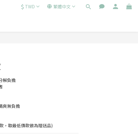
$
TWD
繁體中文
飲
分解負擔
者
清爽無負擔
11款，取最低價款做為贈送品)