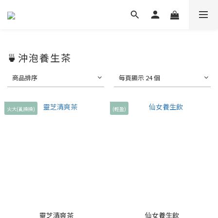
🍵沖泡養生茶
商品排序
每頁顯示 24 個
火大(亂操操)
(輕盈)
靈芝清爽茶
仙女養生飲