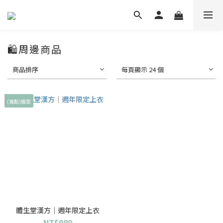
🛍️周邊商品
商品排序
每頁顯示 24 個
(寬鬆)版型
體生堂漢方｜週年限定上衣
NT$980